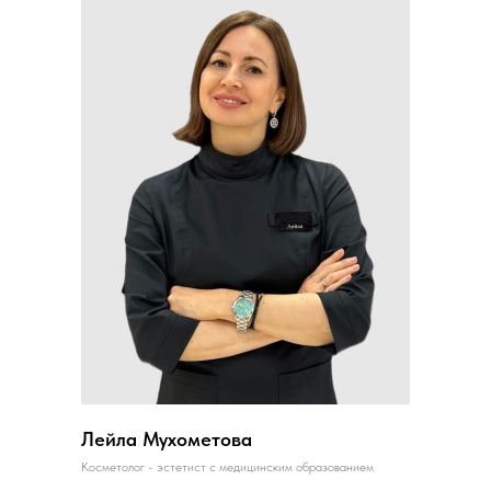
Лейла Мухометова
Косметолог - эстетист с медицинским образованием